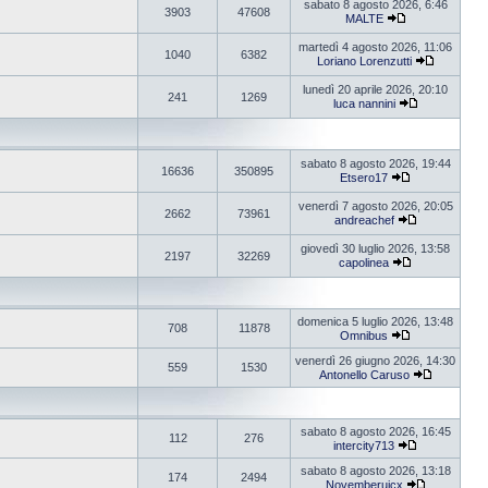
sabato 8 agosto 2026, 6:46
3903
47608
MALTE
martedì 4 agosto 2026, 11:06
1040
6382
Loriano Lorenzutti
lunedì 20 aprile 2026, 20:10
241
1269
luca nannini
sabato 8 agosto 2026, 19:44
16636
350895
Etsero17
venerdì 7 agosto 2026, 20:05
2662
73961
andreachef
giovedì 30 luglio 2026, 13:58
2197
32269
capolinea
domenica 5 luglio 2026, 13:48
708
11878
Omnibus
venerdì 26 giugno 2026, 14:30
559
1530
Antonello Caruso
sabato 8 agosto 2026, 16:45
112
276
intercity713
sabato 8 agosto 2026, 13:18
174
2494
Novemberuicx