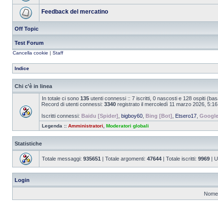
Feedback del mercatino
Off Topic
Test Forum
Cancella cookie
|
Staff
Indice
Chi c’è in linea
In totale ci sono
135
utenti connessi :: 7 iscritti, 0 nascosti e 128 ospiti (basat
Record di utenti connessi:
3340
registrato il mercoledì 11 marzo 2026, 5:16
Iscritti connessi:
Baidu [Spider]
,
bigboy60
,
Bing [Bot]
,
Etsero17
,
Google
Legenda ::
Amministratori
,
Moderatori globali
Statistiche
Totale messaggi:
935651
| Totale argomenti:
47644
| Totale iscritti:
9969
| U
Login
Nome 