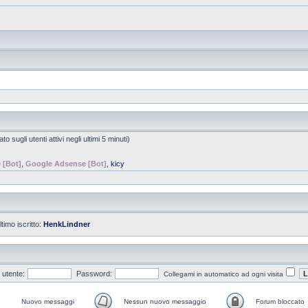
o sugli utenti attivi negli ultimi 5 minuti)
 [Bot]
,
Google Adsense [Bot]
,
kicy
ltimo iscritto:
HenkLindner
utente:
Password:
Collegami in automatico ad ogni visita
Nuovo messaggi
Nessun nuovo messaggio
Forum bloccato