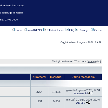
3 in livrea Arenaways
: Tartaruga in metallo!
ti al 03-08-2026
Home
tuttoTRENO
TTModellismo
FAQ
Privacy
Cerca
Oggi è sabato 8 agosto 2026, 19:49
Tutti gli orari sono UTC + 1 ora [
ora legale
]
Argomenti
Messaggi
Ultimo messaggio
giovedì 6 agosto 2026, 17:34
3764
113695
luca nannini
martedì 21 luglio 2026, 22:40
1751
24536
DEP.SV