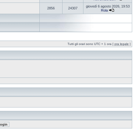
giovedì 6 agosto 2026, 19:53
2856
24307
Rola
Tutti gli orari sono UTC + 1 ora [
ora legale
]