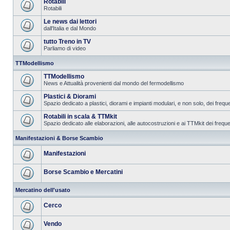
Rotabili
Rotabili
Le news dai lettori
dall'Italia e dal Mondo
tutto Treno in TV
Parliamo di video
TTModellismo
TTModellismo
News e Attualità provenienti dal mondo del fermodellismo
Plastici & Diorami
Spazio dedicato a plastici, diorami e impianti modulari, e non solo, dei frequ
Rotabili in scala & TTMkit
Spazio dedicato alle elaborazioni, alle autocostruzioni e ai TTMkit dei freque
Manifestazioni & Borse Scambio
Manifestazioni
Borse Scambio e Mercatini
Mercatino dell'usato
Cerco
Vendo