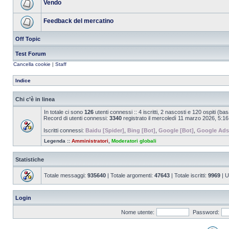
Vendo
Feedback del mercatino
Off Topic
Test Forum
Cancella cookie
|
Staff
Indice
Chi c’è in linea
In totale ci sono
126
utenti connessi :: 4 iscritti, 2 nascosti e 120 ospiti (basat
Record di utenti connessi:
3340
registrato il mercoledì 11 marzo 2026, 5:16
Iscritti connessi:
Baidu [Spider]
,
Bing [Bot]
,
Google [Bot]
,
Google Ads
Legenda ::
Amministratori
,
Moderatori globali
Statistiche
Totale messaggi:
935640
| Totale argomenti:
47643
| Totale iscritti:
9969
| U
Login
Nome utente:
Password: