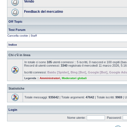
Vendo
Feedback del mercatino
Off Topic
Test Forum
Cancella cookie
|
Staff
Indice
Chi c’è in linea
In totale ci sono
105
utenti connessi :: 5 iscritti, 0 nascosti e 100 ospiti (basat
Record di utenti connessi:
3340
registrato il mercoledì 11 marzo 2026, 5:16
Iscritti connessi:
Baidu [Spider]
,
Bing [Bot]
,
Google [Bot]
,
Google Ads
Legenda ::
Amministratori
,
Moderatori globali
Statistiche
Totale messaggi:
935642
| Totale argomenti:
47642
| Totale iscritti:
9969
| U
Login
Nome utente:
Password: