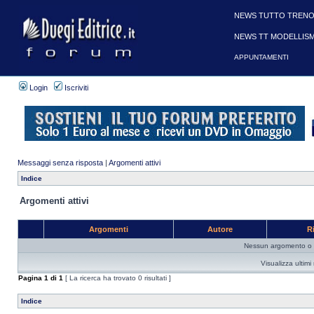
NEWS TUTTO TRENO
NEWS TT MODELLIS
APPUNTAMENTI
Login
Iscriviti
Messaggi senza risposta
|
Argomenti attivi
Indice
Argomenti attivi
Argomenti
Autore
R
Nessun argomento o me
Visualizza ultim
Pagina
1
di
1
[ La ricerca ha trovato 0 risultati ]
Indice