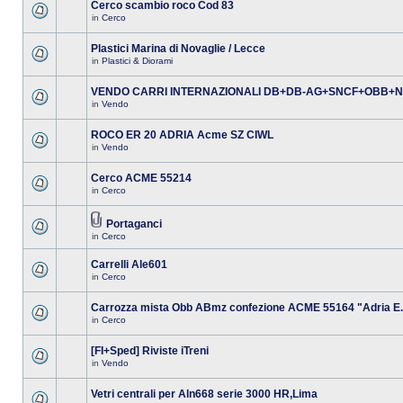
Cerco scambio roco Cod 83
in
Cerco
Plastici Marina di Novaglie / Lecce
in
Plastici & Diorami
VENDO CARRI INTERNAZIONALI DB+DB-AG+SNCF+OBB+
in
Vendo
ROCO ER 20 ADRIA Acme SZ CIWL
in
Vendo
Cerco ACME 55214
in
Cerco
Portaganci
in
Cerco
Carrelli Ale601
in
Cerco
Carrozza mista Obb ABmz confezione ACME 55164 "Adria E.
in
Cerco
[FI+Sped] Riviste iTreni
in
Vendo
Vetri centrali per Aln668 serie 3000 HR,Lima