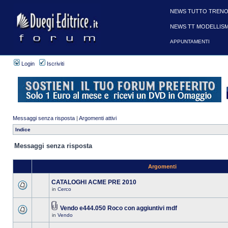
NEWS TUTTO TRENO
NEWS TT MODELLIS
APPUNTAMENTI
Login
Iscriviti
Messaggi senza risposta
|
Argomenti attivi
Indice
Messaggi senza risposta
Argomenti
CATALOGHI ACME PRE 2010
in
Cerco
Vendo e444.050 Roco con aggiuntivi mdf
in
Vendo