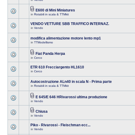
E600 di Mini Miniatures
in
Rotabili in scala & TTMkit
VENDO VETTURE SBB TRAFFICO INTERNAZ.
in
Vendo
modifica alimentazione motore lento mp1
in
TTModellismo
Fiat Panda Herpa
in
Cerco
ETR 610 Frecciargento HL1610
in
Cerco
Autocostruzione ALn40 in scala N - Prima parte
in
Rotabili in scala & TTMkit
E 645/E 646 HRivarossi ultima produzione
in
Vendo
Chiusa
in
Vendo
Piko - Rivarossi - Fleischman ecc...
in
Vendo