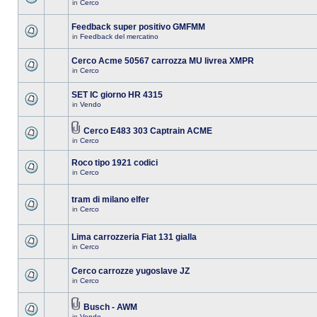
in
Cerco
Feedback super positivo GMFMM
in
Feedback del mercatino
Cerco Acme 50567 carrozza MU livrea XMPR
in
Cerco
SET IC giorno HR 4315
in
Vendo
Cerco E483 303 Captrain ACME
in
Cerco
Roco tipo 1921 codici
in
Cerco
tram di milano elfer
in
Cerco
Lima carrozzeria Fiat 131 gialla
in
Cerco
Cerco carrozze yugoslave JZ
in
Cerco
Busch - AWM
in
Vendo