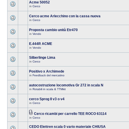
Acme 50052
in
Cerco
Cerco acme Arlecchino con la cassa nuova
in
Cerco
Proposta cambio unità Etr470
in
Vendo
E.444R ACME
in
Vendo
Silberlinge Lima
in
Cerco
Positivo x Archimede
in
Feedback del mercatino
autocostruzione locomotiva Gr 272 in scala N
in
Rotabili in scala & TTMkit
cerco Sprog II v3 o v4
in
Cerco
Cerco ricambi per carrello TEE ROCO 63114
in
Cerco
CEDO Elettren scala 0 vario materiale CHIUSA