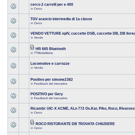
cerco 2 carrelli per e 400
in
Cerco
TGV arancio intermedia di 1a classe
in
Cerco
VENDO VETTURE epIV, cuccette DSB, cuccette DB, DB livre
in
Vendo
HR 685 Bluetooth
in
TTModellismo
Locomotive e carrozze
in
Vendo
Positivo per simone2382
in
Feedback del mercatino
POSITIVO per Gery
in
Feedback del mercatino
Ricambi: UIC-X ACME, ALn 772 Os.Kar, Piko, Roco, Rivaross
in
Cerco
ROCO RISTORANTE DB TROVATA CHIUDERE
in
Cerco