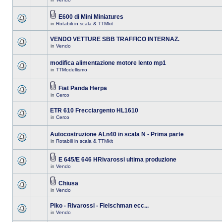
E600 di Mini Miniatures
in
Rotabili in scala & TTMkit
VENDO VETTURE SBB TRAFFICO INTERNAZ.
in
Vendo
modifica alimentazione motore lento mp1
in
TTModellismo
Fiat Panda Herpa
in
Cerco
ETR 610 Frecciargento HL1610
in
Cerco
Autocostruzione ALn40 in scala N - Prima parte
in
Rotabili in scala & TTMkit
E 645/E 646 HRivarossi ultima produzione
in
Vendo
Chiusa
in
Vendo
Piko - Rivarossi - Fleischman ecc...
in
Vendo