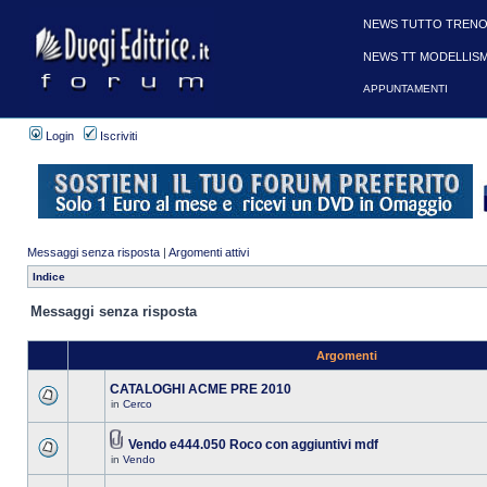
NEWS TUTTO TRENO
NEWS TT MODELLIS
APPUNTAMENTI
Login
Iscriviti
Messaggi senza risposta
|
Argomenti attivi
Indice
Messaggi senza risposta
Argomenti
CATALOGHI ACME PRE 2010
in
Cerco
Vendo e444.050 Roco con aggiuntivi mdf
in
Vendo