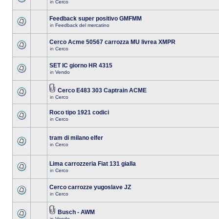
in
Cerco
Feedback super positivo GMFMM
in
Feedback del mercatino
Cerco Acme 50567 carrozza MU livrea XMPR
in
Cerco
SET IC giorno HR 4315
in
Vendo
Cerco E483 303 Captrain ACME
in
Cerco
Roco tipo 1921 codici
in
Cerco
tram di milano elfer
in
Cerco
Lima carrozzeria Fiat 131 gialla
in
Cerco
Cerco carrozze yugoslave JZ
in
Cerco
Busch - AWM
in
Vendo