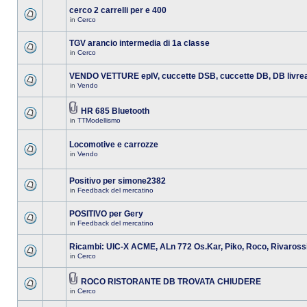
cerco 2 carrelli per e 400
in
Cerco
TGV arancio intermedia di 1a classe
in
Cerco
VENDO VETTURE epIV, cuccette DSB, cuccette DB, DB livre
in
Vendo
HR 685 Bluetooth
in
TTModellismo
Locomotive e carrozze
in
Vendo
Positivo per simone2382
in
Feedback del mercatino
POSITIVO per Gery
in
Feedback del mercatino
Ricambi: UIC-X ACME, ALn 772 Os.Kar, Piko, Roco, Rivaross
in
Cerco
ROCO RISTORANTE DB TROVATA CHIUDERE
in
Cerco