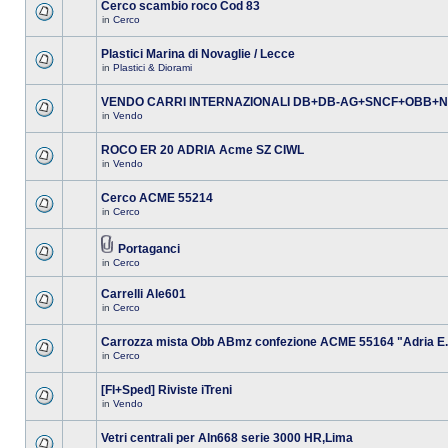
Cerco scambio roco Cod 83
in
Cerco
Plastici Marina di Novaglie / Lecce
in
Plastici & Diorami
VENDO CARRI INTERNAZIONALI DB+DB-AG+SNCF+OBB+
in
Vendo
ROCO ER 20 ADRIA Acme SZ CIWL
in
Vendo
Cerco ACME 55214
in
Cerco
Portaganci
in
Cerco
Carrelli Ale601
in
Cerco
Carrozza mista Obb ABmz confezione ACME 55164 "Adria E.
in
Cerco
[FI+Sped] Riviste iTreni
in
Vendo
Vetri centrali per Aln668 serie 3000 HR,Lima