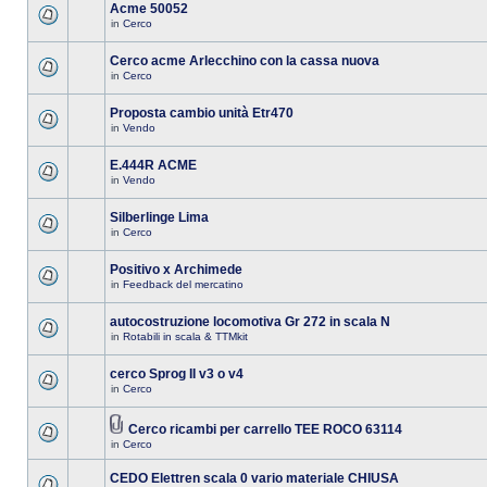
Acme 50052
in
Cerco
Cerco acme Arlecchino con la cassa nuova
in
Cerco
Proposta cambio unità Etr470
in
Vendo
E.444R ACME
in
Vendo
Silberlinge Lima
in
Cerco
Positivo x Archimede
in
Feedback del mercatino
autocostruzione locomotiva Gr 272 in scala N
in
Rotabili in scala & TTMkit
cerco Sprog II v3 o v4
in
Cerco
Cerco ricambi per carrello TEE ROCO 63114
in
Cerco
CEDO Elettren scala 0 vario materiale CHIUSA