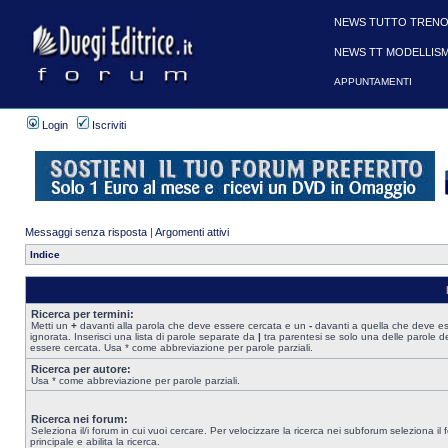
NEWS TUTTO TRENO
NEWS TT MODELLIS
APPUNTAMENTI
Login
Iscriviti
Messaggi senza risposta
|
Argomenti attivi
Indice
Ricerca per termini:
Metti un
+
davanti alla parola che deve essere cercata e un
-
davanti a quella che deve e
ignorata. Inserisci una lista di parole separate da
|
tra parentesi se solo una delle parole d
essere cercata. Usa * come abbreviazione per parole parziali.
Ricerca per autore:
Usa * come abbreviazione per parole parziali.
Ricerca nei forum:
Seleziona il/i forum in cui vuoi cercare. Per velocizzare la ricerca nei subforum seleziona il
principale e abilita la ricerca.