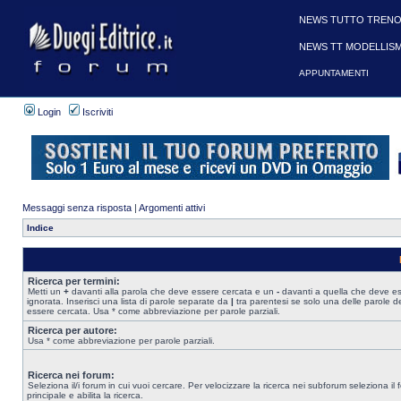
NEWS TUTTO TRENO
NEWS TT MODELLIS
APPUNTAMENTI
Login
Iscriviti
Messaggi senza risposta
|
Argomenti attivi
Indice
Ricerca per termini:
Metti un
+
davanti alla parola che deve essere cercata e un
-
davanti a quella che deve e
ignorata. Inserisci una lista di parole separate da
|
tra parentesi se solo una delle parole d
essere cercata. Usa * come abbreviazione per parole parziali.
Ricerca per autore:
Usa * come abbreviazione per parole parziali.
Ricerca nei forum:
Seleziona il/i forum in cui vuoi cercare. Per velocizzare la ricerca nei subforum seleziona il
principale e abilita la ricerca.