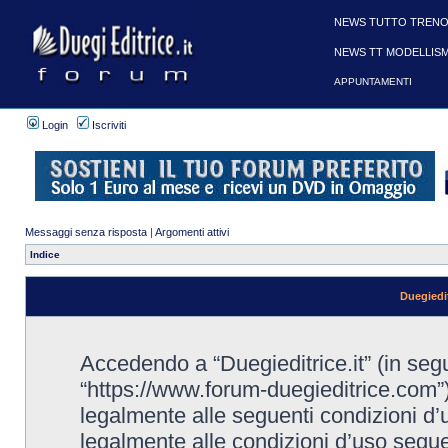
NEWS TUTTO TRENO
NEWS TT MODELLIS
APPUNTAMENTI
Login
Iscriviti
Messaggi senza risposta
|
Argomenti attivi
Indice
Duegiedit
Accedendo a “Duegieditrice.it” (in seguit
“https://www.forum-duegieditrice.com”),
legalmente alle seguenti condizioni d’u
legalmente alle condizioni d’uso seguent