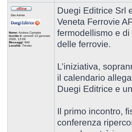
Duegi Editrice Srl 
Site Admin
Veneta Ferrovie APS
fermodellismo e di
Nome:
Andrea Camatta
Iscritto il:
venerdì 13 gennaio
2006, 13:09
delle ferrovie.
Messaggi:
694
Località:
Treviso
L’iniziativa, sopra
il calendario allega
Duegi Editrice e u
Il primo incontro, f
conferenza riperco