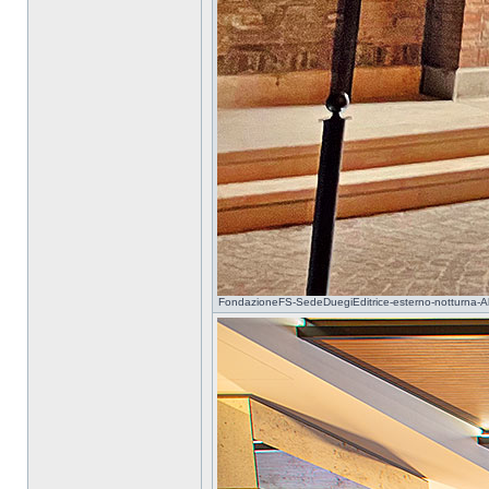
FondazioneFS-SedeDuegiEditrice-esterno-notturna-A