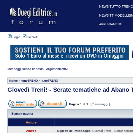
NEWS TUTTO TRENO
NEWS TT MODELLIS
APPUNTAMENTI
Login
Iscriviti
Messaggi senza risposta
|
Argomenti attivi
Indice
»
tuttoTRENO
»
tuttoTRENO
Giovedì Treni! - Serate tematiche ad Abano
Pagina
1
di
1
[ 2 messaggi ]
Stampa pagina
Autore
Andrea
Oggetto del messaggio:
Giovedì Treni! - Serate tema