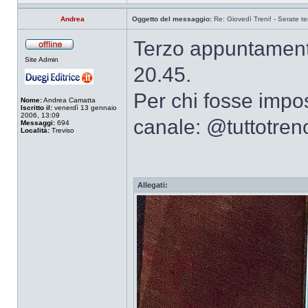
Andrea
Oggetto del messaggio:
Re: Giovedì Treni! - Serate 
Terzo appuntamento
Site Admin
20.45.
Per chi fosse impos
Nome:
Andrea Camatta
Iscritto il:
venerdì 13 gennaio
2006, 13:09
canale: @tuttotren
Messaggi:
694
Località:
Treviso
Allegati: