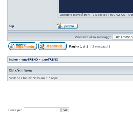
Volantino giovedì treni - 2 luglio.jpg [ 609.92 KiB | O
Top
Visualizza ultimi messaggi:
Pagina
1
di
1
[ 2 messaggi ]
Indice
»
tuttoTRENO
»
tuttoTRENO
Chi c’è in linea
Visitano il forum: Nessuno e 7 ospiti
Cerca per: