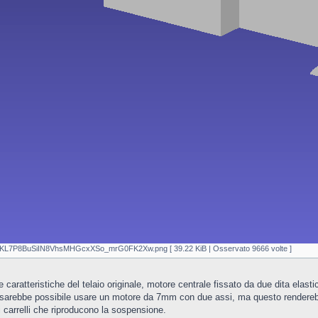
8BuSiIN8VhsMHGcxXSo_mrG0FK2Xw.png [ 39.22 KiB | Osservato 9666 volte ]
aratteristiche del telaio originale, motore centrale fissato da due dita elastic
rty, sarebbe possibile usare un motore da 7mm con due assi, ma questo rendereb
i carrelli che riproducono la sospensione.