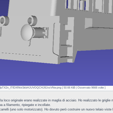
2n_ITfDXRkkSkbHJUVOQCHJ8JxsVNw.png [ 50.66 KiB | Osservato 9666 volte ]
a loco originale erano realizzate in maglia di acciaio. Ho realizzato le griglie 
 a filamento, ripiegate e incollate.
e carrelli (uno solo motorizzato). Ho dovuto però costruire un nuovo telaio viste