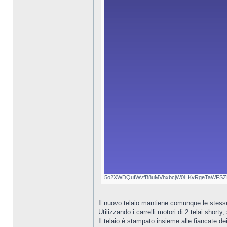
5o2XWDQufWvfB8uMVhxbcjW0l_KvRgeTaWFSZKL7P
Il nuovo telaio mantiene comunque le stesse c
Utilizzando i carrelli motori di 2 telai sho
Il telaio è stampato insieme alle fiancate de