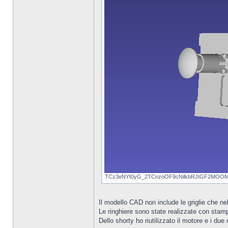
TCz3eNYt0yG_2TCnzoOF9cNilkbRJtGF2MOOMpTX
Il modello CAD non include le griglie che nell
Le ringhiere sono state realizzate con stampa
Dello shorty ho riutilizzato il motore e i du