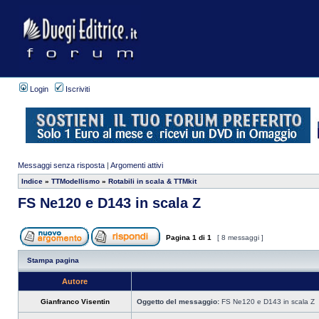
Login
Iscriviti
Messaggi senza risposta
|
Argomenti attivi
Indice
»
TTModellismo
»
Rotabili in scala & TTMkit
FS Ne120 e D143 in scala Z
Pagina
1
di
1
[ 8 messaggi ]
Stampa pagina
Autore
Gianfranco Visentin
Oggetto del messaggio:
FS Ne120 e D143 in scala Z