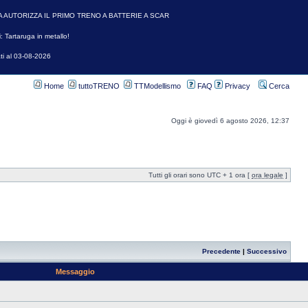
A AUTORIZZA IL PRIMO TRENO A BATTERIE A SCAR
: Tartaruga in metallo!
ti al 03-08-2026
Home
tuttoTRENO
TTModellismo
FAQ
Privacy
Cerca
Oggi è giovedì 6 agosto 2026, 12:37
Tutti gli orari sono UTC + 1 ora [
ora legale
]
Precedente
|
Successivo
Messaggio